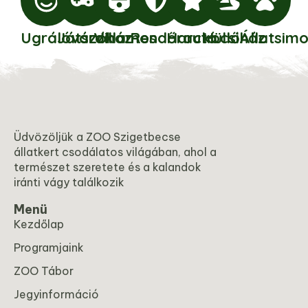
Ugrálóvárak
Játszóház
Villamos
Rendőrautó
Harckocsi
Hüllőház
Állatsim
Üdvözöljük a ZOO Szigetbecse
állatkert csodálatos világában, ahol a
természet szeretete és a kalandok
iránti vágy találkozik
Menü
Kezdőlap
Programjaink
ZOO Tábor
Jegyinformáció