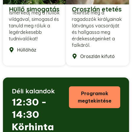
Hüllő simogatás
Oroszlán etetés
Ismerkedj meg a hüllők
Tekintse meg a
világával, simogasd és
ragadozók királyainak
tanuld meg róluk a
látványos vacsoráját
legérdekesebb
és hallgassa meg
tudnivalókat!
érdekességeinket a
falkáról.
Hüllőház
Oroszlán kifutó
Déli kalandok
Programok
12:30 -
megtekintése
14:30
Körhinta