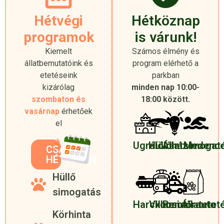
Hétvégi
Hétköznap
programok
is várunk!
Kiemelt
Számos élmény és
állatbemutatóink és
program elérhető a
etetéseink
parkban
kizárólag
minden nap 10:00-
szombaton és
18:00 között.
vasárnap
érhetőek
el
Ugrálóvár
Hüllőház
Állatsimogat
Medenc
CSAK
HÉTVÉGÉN
Hüllő
simogatás
Harckocsi
Villamos
Rendőrauto
Állatetet
Körhinta