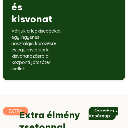
és
kisvonat
Várjuk a legkisebbeket
egy ingyenes
nosztalgia körözésre
és egy rövid parki
kisvonatozásra a
központi játszótér
mellett.
EXTRA
Szombat -
Extra élmény
Vasárnap
zsetonnal