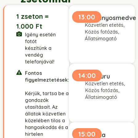
1 zseton =
13:00
Ormányosmedve
1.000 Ft
Közvetlen etetés,
Közös fotózás,
Igény esetén
Állatsimogató
fotót
készítünk a
vendég
telefonjával!
Fontos
14:00
Kenguru
figyelmeztetések:
Közvetlen etetés,
Közös fotózás,
Kérjük, tartsa be a
Állatsimogató
gondozók
utasításait. Az
állatok közvetlen
közelében tilos a
hangoskodás és a
15:00
hirtelen
Alpaka