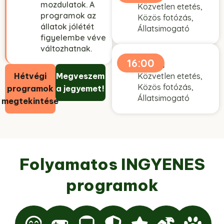
mozdulatok. A
Közvetlen etetés,
programok az
Közös fotózás,
állatok jólétét
Állatsimogató
figyelembe véve
változhatnak.
16:00
Láma
Hétvégi
Megveszem
Közvetlen etetés,
Közös fotózás,
programok
a jegyemet!
Állatsimogató
megtekintése
Folyamatos INGYENES
programok